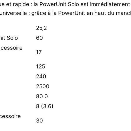
e et rapide : la PowerUnit Solo est immédiatement p
niverselle : grâce à la PowerUnit en haut du manche
25,2
it Solo
60
cessoire
17
125
240
2500
80.0
8 (3.6)
cessoire
30