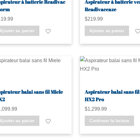
pirateur à batterie Readivac
Aspirateur à batterie ve
torm
Readivaceaze
119.99
$
219.99
Ajouter au panier
Ajouter au panier
pirateur balai sans fil Miele
Aspirateur balai sans fil
X2
HX2 Pro
1,099.99
$
1,299.99
Ajouter au panier
Continuer la lecture