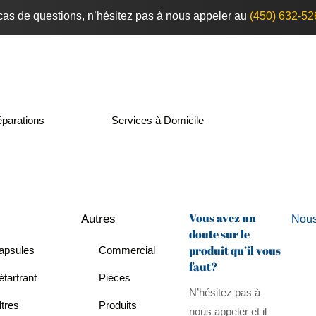
cas de questions, n’hésitez pas à nous appeler au
(450) 632-52
parations
Services à Domicile
Vous avez un
Autres
Nous
doute sur le
produit qu’il vous
apsules
Commercial
faut?
tartrant
Pièces
N’hésitez pas à
ltres
Produits
nous appeler et il