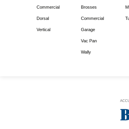
Commercial
Brosses
Mo
Dorsal
Commercial
Tu
Vertical
Garage
Vac Pan
Wally
ACCU
B