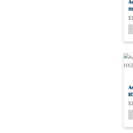
As
S
$
As
H
$