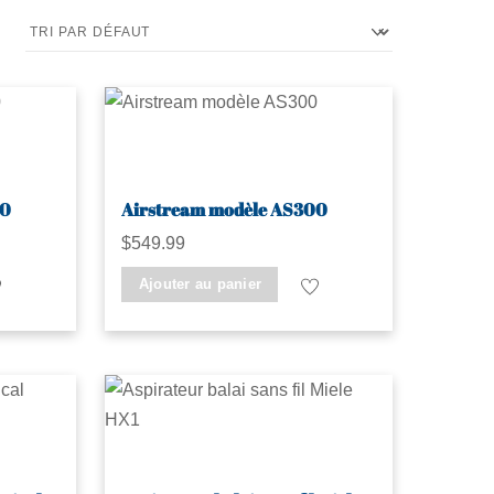
00
Airstream modèle AS300
$
549.99
Ajouter au panier