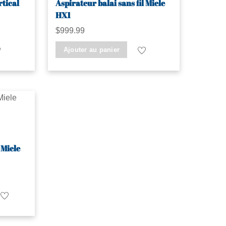
rtical
Aspirateur balai sans fil Miele
HX1
$
999.99
Ajouter au panier
 Miele