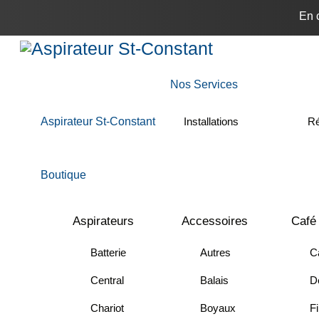
Skip
En 
to
Menu
content
Nos Services
Aspirateur St-Constant
Installations
Ré
Boutique
Aspirateurs
Accessoires
Café
Batterie
Autres
C
Central
Balais
Dé
Chariot
Boyaux
Fi