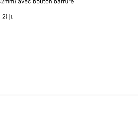
(32mm) avec bouton barrure
 2)