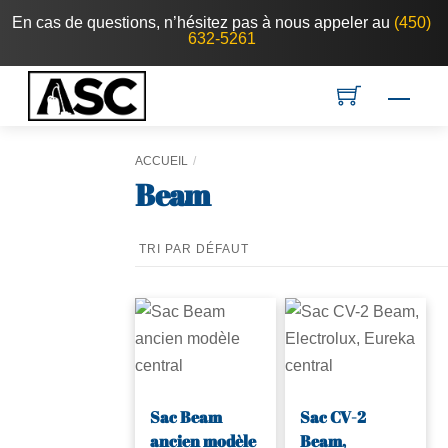
Skip
En cas de questions, n’hésitez pas à nous appeler au
(450)
632-5261
to
content
Men
ACCUEIL
Beam
Sac Beam
Sac CV-2
ancien modèle
Beam,