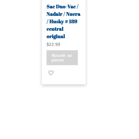
Sac Duo-Vac /
Nadair / Nuera
/ Husky # 189
central
original
$
22.99
Ajouter au
panier