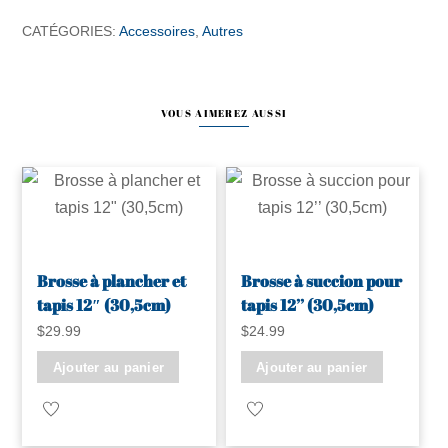
à
CATÉGORIES:
Accessoires
,
Autres
coin
commercial
1
VOUS AIMEREZ AUSSI
1/2"
(38mm)
Brosse à plancher et
Brosse à succion pour
tapis 12″ (30,5cm)
tapis 12’’ (30,5cm)
$
29.99
$
24.99
Ajouter au panier
Ajouter au panier