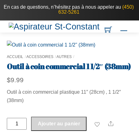
Skip
En cas de questions, n’hésitez pas à nous appeler au
(450)
632-5261
to
content
Men
ACCUEIL
ACCESSOIRES
AUTRES
Outil à coin commercial 1 1/2″ (38mm)
$
9.99
Outil à coin commercial plastique 11″ (28cm) , 1 1/2″
(38mm)
quantité
Share
Ajouter au panier
de
Outil