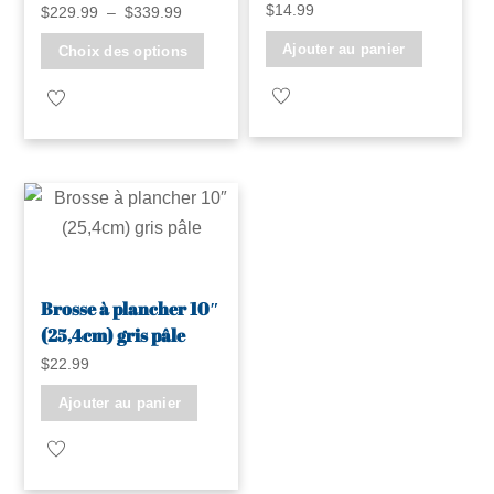
$
14.99
Plage
$
229.99
–
$
339.99
de
Ce
Ajouter au panier
Choix des options
prix :
produit
$229.99
a
à
plusieurs
$339.99
variations.
Les
options
peuvent
être
Brosse à plancher 10″
choisies
(25,4cm) gris pâle
sur
$
22.99
la
Ajouter au panier
page
du
produit