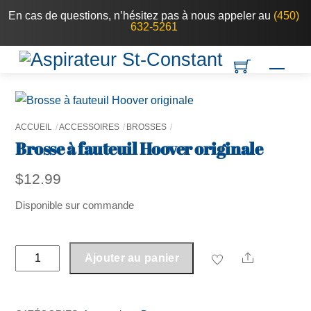
Skip
En cas de questions, n’hésitez pas à nous appeler au
(450)
632-5261
to
content
Men
ACCUEIL
ACCESSOIRES
BROSSES
Brosse à fauteuil Hoover originale
$
12.99
Disponible sur commande
quantité
Share
Ajouter au panier
de
Brosse
à