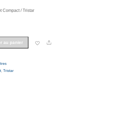
t Compact / Tristar
Share
r au panier
ltres
t
,
Tristar