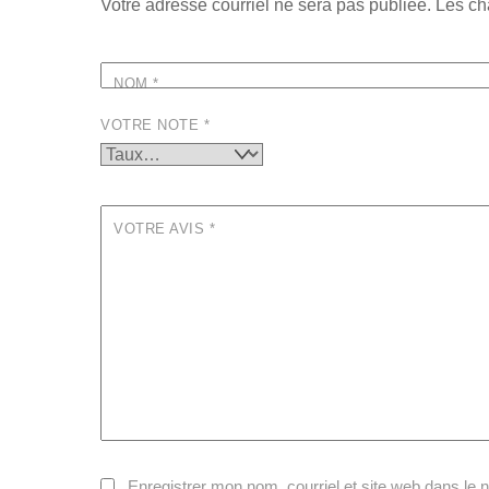
Votre adresse courriel ne sera pas publiée.
Les ch
NOM
*
VOTRE NOTE
*
VOTRE AVIS
*
Enregistrer mon nom, courriel et site web dans le 