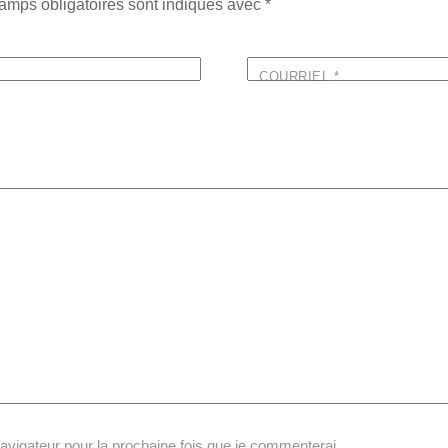
amps obligatoires sont indiqués avec
*
COURRIEL
*
navigateur pour la prochaine fois que je commenterai.