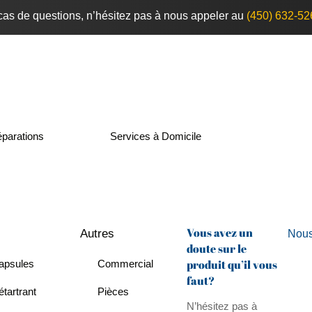
cas de questions, n’hésitez pas à nous appeler au
(450) 632-52
parations
Services à Domicile
Vous avez un
Autres
Nous
doute sur le
produit qu’il vous
apsules
Commercial
faut?
tartrant
Pièces
N’hésitez pas à