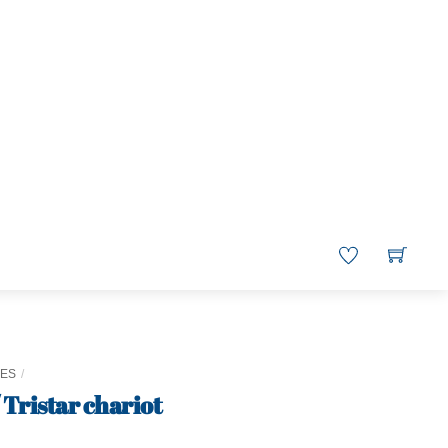
RES
 Tristar chariot