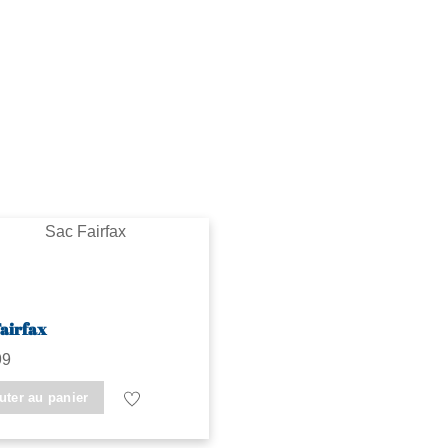
Fairfax
99
uter au panier