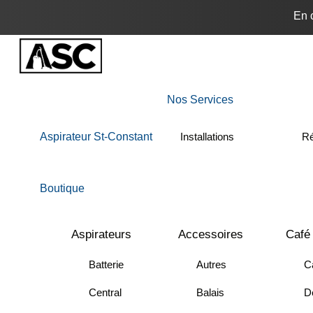
Skip
En 
to
Menu
content
Nos Services
Aspirateur St-Constant
Installations
Ré
Boutique
Aspirateurs
Accessoires
Café
Batterie
Autres
C
Central
Balais
Dé