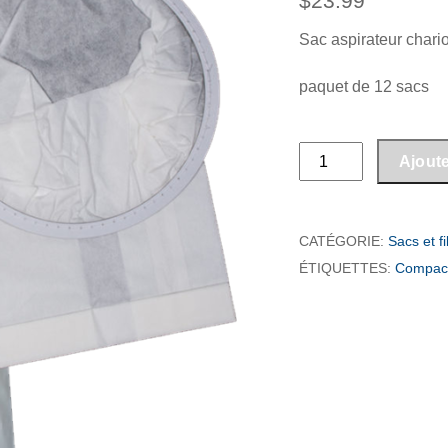
$
23.99
Sac aspirateur chario
paquet de 12 sacs
quantité
Ajoute
de
Sac
Compact
CATÉGORIE:
Sacs et fi
/
ÉTIQUETTES:
Compac
Tristar
chariot