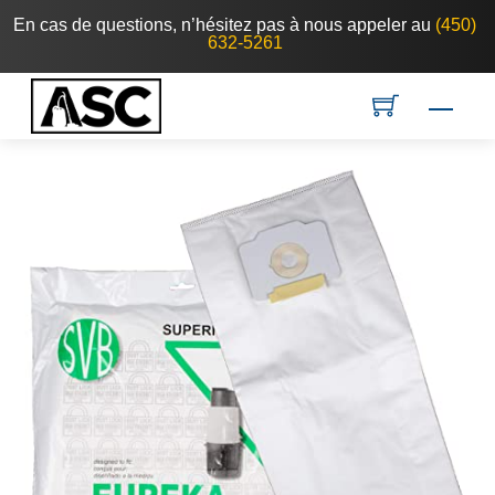
Skip
En cas de questions, n’hésitez pas à nous appeler au
(450)
632-5261
to
content
Men