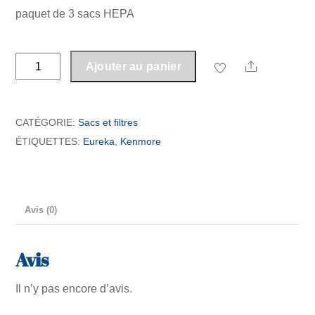
paquet de 3 sacs HEPA
quantité
Share
Ajouter au panier
de
Sac
Eureka,
CATÉGORIE:
Sacs et filtres
Kenmore,
ÉTIQUETTES:
Eureka
,
Kenmore
Electrolux,
Aspirtech,
Frigidaire,Nilfisk
Avis (0)
central
Avis
Il n’y pas encore d’avis.