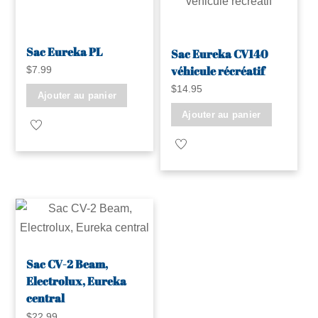
Sac Eureka PL
Sac Eureka CV140
véhicule récréatif
$
7.99
$
14.95
Ajouter au panier
Ajouter au panier
Sac CV-2 Beam,
Electrolux, Eureka
central
$
22.99