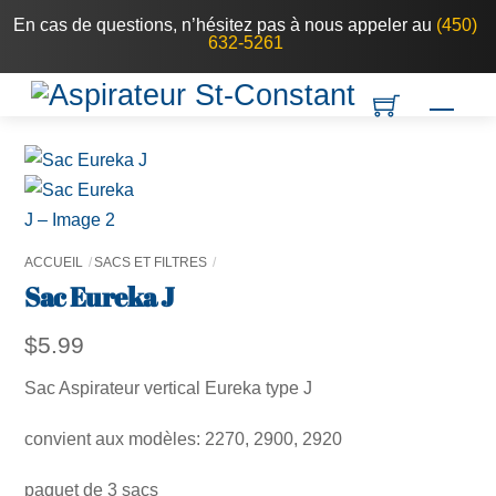
Skip
En cas de questions, n’hésitez pas à nous appeler au
(450)
632-5261
to
content
Men
ACCUEIL
SACS ET FILTRES
Sac Eureka J
$
5.99
Sac Aspirateur vertical Eureka type J
convient aux modèles: 2270, 2900, 2920
paquet de 3 sacs