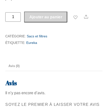
quantité
Share
Ajouter au panier
de
Sac
Eureka
CATÉGORIE:
Sacs et filtres
J
ÉTIQUETTE:
Eureka
Avis (0)
Avis
Il n’y pas encore d’avis.
SOYEZ LE PREMIER À LAISSER VOTRE AVIS