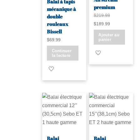
Balai à tapis
premium
mécanique à
Le
$
219.99
double
rouleaux
Le
prix
$
189.99
Bissell
prix
initial
Ajouter au
panier
$
69.99
actuel
était :
est :
$219.99.
Continuer
la lecture
$189.99.
Balai
Balai