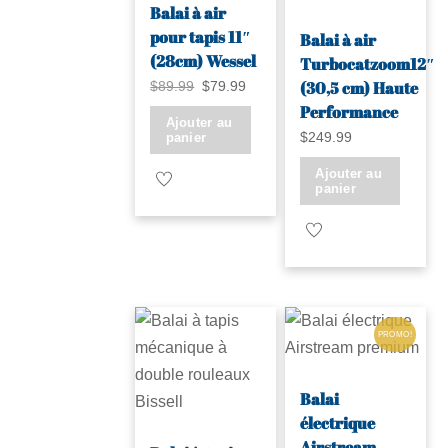
peuvent
Balai à air
être
être
pour tapis 11″
Balai à air
choisies
choisies
(28cm) Wessel
Turbocatzoom12″
sur
sur
(30,5 cm) Haute
Le
Le
$
89.99
$
79.99
la
Performance
la
prix
prix
Ajouter au
page
page
panier
$
249.99
initial
actuel
du
du
était :
est :
Ajouter au
produit
panier
produit
$89.99.
$79.99.
PROMO!
Balai
électrique
Airstream