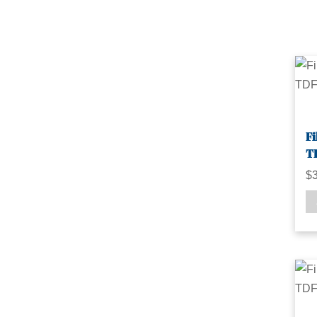
Fi
T
$