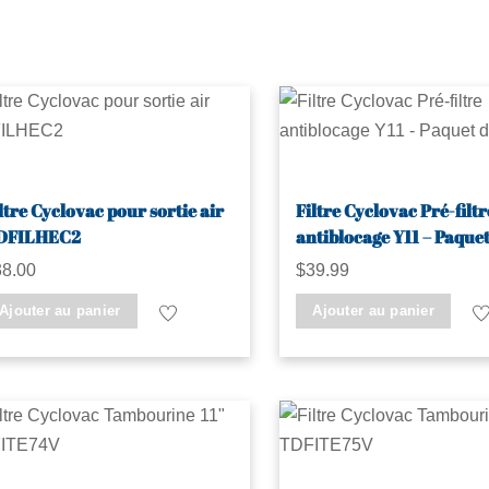
ltre Cyclovac pour sortie air
Filtre Cyclovac Pré-filtr
DFILHEC2
antiblocage Y11 – Paquet
38.00
$
39.99
Ajouter au panier
Ajouter au panier