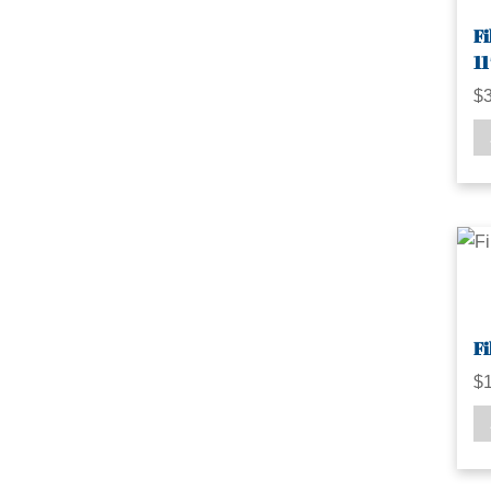
Fi
1
$
Fi
$