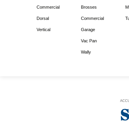
Commercial
Brosses
Mo
Dorsal
Commercial
Tu
Vertical
Garage
Vac Pan
Wally
ACCU
S