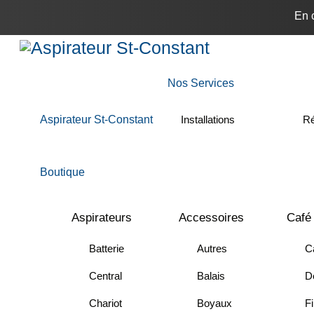
Skip
En 
to
Menu
content
Nos Services
Aspirateur St-Constant
Installations
Ré
Boutique
Aspirateurs
Accessoires
Café
Batterie
Autres
C
Central
Balais
Dé
Chariot
Boyaux
Fi