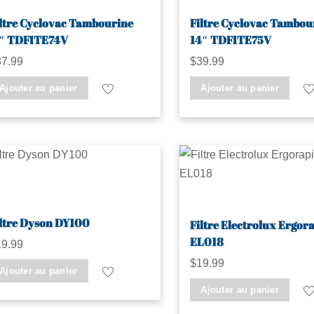
ltre Cyclovac Tambourine
Filtre Cyclovac Tambou
1″ TDFITE74V
14″ TDFITE75V
37.99
$
39.99
Ajouter au panier
Ajouter au panier
ltre Dyson DY100
Filtre Electrolux Ergor
EL018
19.99
$
19.99
Ajouter au panier
Ajouter au panier