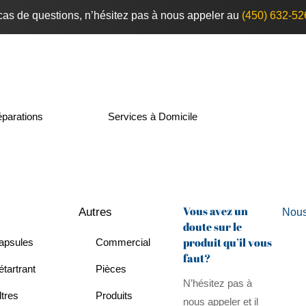
cas de questions, n’hésitez pas à nous appeler au
(450) 632-52
parations
Services à Domicile
Vous avez un
Autres
Nous
doute sur le
produit qu’il vous
apsules
Commercial
faut?
tartrant
Pièces
N’hésitez pas à
ltres
Produits
nous appeler et il