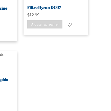
Filtre Dyson DC07
rine
$
12.99
Ajouter au panier
apido