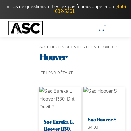
Skip
En cas de questions, n’hésitez pas à nous appeler au
(450)
632-5261
to
content
Men
ACCUEIL
PRODUITS IDENTIFIÉS “HOOVER”
Hoover
Sac Hoover S
Sac Eureka L,
$
4.99
Hoover R30,