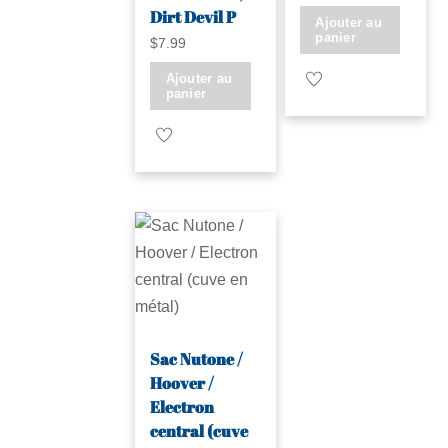
Dirt Devil P
Ajouter au
panier
$
7.99
Ajouter au
panier
Sac Nutone /
Hoover /
Electron
central (cuve