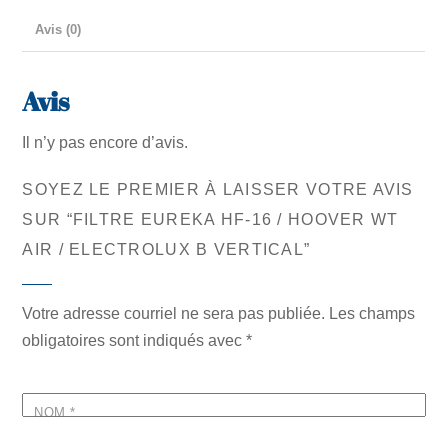
Hoover
Avis (0)
WT
Air
/
Avis
Electrolux
Il n’y pas encore d’avis.
B
Vertical
SOYEZ LE PREMIER À LAISSER VOTRE AVIS
SUR “FILTRE EUREKA HF-16 / HOOVER WT
AIR / ELECTROLUX B VERTICAL”
Votre adresse courriel ne sera pas publiée.
Les champs
obligatoires sont indiqués avec
*
NOM
*