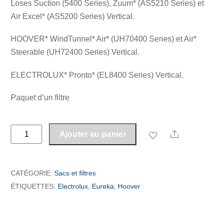
Loses Suction (5400 Series), Zuum* (AS5210 Series) et
Air Excel* (AS5200 Series) Vertical.
HOOVER* WindTunnel* Air* (UH70400 Series) et Air*
Steerable (UH72400 Series) Vertical.
ELECTROLUX* Pronto* (EL8400 Series) Vertical.
Paquet d’un filtre
quantité
Share
Ajouter au panier
de
Filtre
Eureka
CATÉGORIE:
Sacs et filtres
HF-
ÉTIQUETTES:
Electrolux
,
Eureka
,
Hoover
16
/