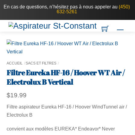
Skip
En cas de questions, n’hésitez pas à nous appeler au
(450)
632-5261
to
content
Men
ACCUEIL
SACS ET FILTRES
Filtre Eureka HF-16 / Hoover WT Air /
Electrolux B Vertical
$
19.99
Filtre aspirateur Eureka HF-16 / Hoover WindTunnel air /
Electrolux B
convient aux modèles EUREKA* Endeavor* Never