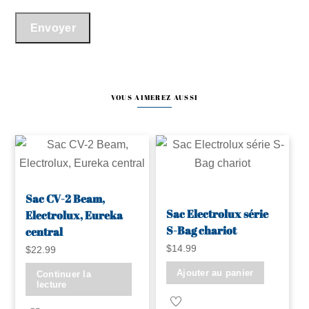
VOUS AIMEREZ AUSSI
Sac CV-2 Beam,
Sac Electrolux série
Electrolux, Eureka
S-Bag chariot
central
$
14.99
$
22.99
Ajouter au panier
Continuer la
lecture